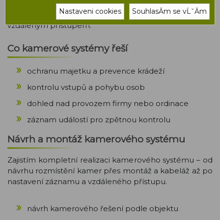
účelu – od jednoduchých kamer u vstupu až po
Nastaveni cookies
SouhlasĂ­m se vĹˇĂ­m
komplexní kamerové systémy s více kamerami a
vzdáleným přístupem.
Co kamerové systémy řeší
ochranu majetku a prevence krádeží
kontrolu vstupů a pohybu osob
dohled nad provozem firmy nebo ordinace
záznam událostí pro zpětnou kontrolu
Návrh a montáž kamerového systému
Zajistím kompletní realizaci kamerového systému – od
návrhu rozmístění kamer přes montáž a kabeláž až po
nastavení záznamu a vzdáleného přístupu.
návrh kamerového řešení podle objektu